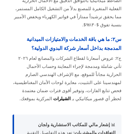
الضاغط ميكانيكياً بالتوافق الدقيق مع الأحمال الحرارية
الفعلية المتغيرة للمصنع بدلاً من التشغيل الكامل المستمر،
مما يحقق ترشيداً ممتازاً في فواتير الكهرباء ويخفض الأمبير
بنسبة تفوق $٣٠\%$.
س٢: ما هي باقة الخدمات والامتيازات الميدانية
المدمجة بداخل أسعار شركة البدوي الدولية؟
ج٢: عروض أسعارنا لقطاع الشركات والمصانع لعام ٢٠٢٦
تأتي شاملة ومدمجة لإجراء المعاينة وحساب الأحمال
الحرارية مجاناً للموقع، مع الإشراف الهندسي الصارم
لمهندسينا على التثبيت، معايرة لوحات الأمان المغناطيسية،
فحص تتابع الفازات، وتوفير أقوى فترات ضمان معتمدة
لحظر أي قصور ميكانيكي بـ
الشيلرات
المركزية بموقعك.
📊
إشعار مالي للمكاتب الاستشارية ولجان
التعاقدات والمشتريات:
تعد هذه التفاصيل التقنية