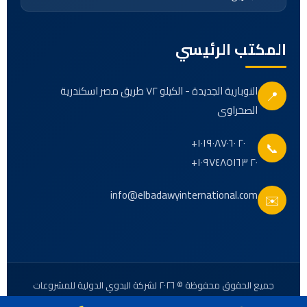
المكتب الرئيسي
النوبارية الجديدة - الكيلو ٧٢ طريق مصر اسكندرية
📍
الصحراوى
+٢٠ ١٠١٩٠٨٧٠٦٠
📞
+٢٠ ١٠٩٧٤٨٥١٦٣
info@elbadawyinternational.com
✉️
جميع الحقوق محفوظة © ٢٠٢٦ لشركة البدوي الدولية للمشروعات
الهندسية والتوريدات الصناعية