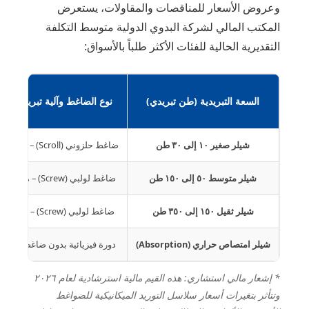
وعروض الأسعار للمناقصات والمقاولات، يستعرض
المكتب المالي لشركة البدوي الدولية متوسط التكلفة
التقديرية الحالية للفئات الأكثر طلباً بالأسواق:
السعة التبريدية (طن تبريدي)
نوع الضاغط وآلية تبريد المك
شيلر صغير ١٠ إلى ٣٠ طن
ضاغط حلزوني (Scroll) – مبرد بالهواء
شيلر متوسط ٥٠ إلى ١٥٠ طن
ضاغط لولبي (Screw) – مبرد بالهواء
شيلر ثقيل ١٥٠ إلى ٣٥٠ طن
ضاغط لولبي (Screw) – مبرد بالماء
شيلر امتصاص حراري (Absorption)
دورة فيزيائية بدون ضاغط ميكان
* إشعار مالي استشاري: هذه القيم مالية استرشادية لعام ٢٠٢٦
وتتأثر بتغيرات أسعار سلاسل التوريد الميكانيكية للضواغط