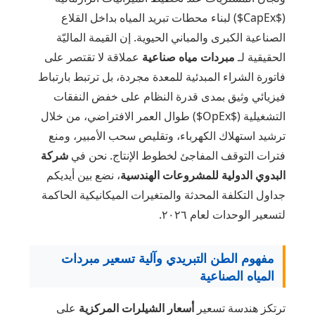
($CapEx$) لبناء محطات تبريد المياه بداخل القلاع
الصناعية الكبرى والمباني الحيوية. إن القيمة الماليّة
الحقيقية لـ
مبردات مياه صناعية
عملاقة لا تقتصر على
فاتورة الشراء المبدئية للمعدة مجردة، بل ترتبط بارتباط
فيزيائي وثيق بمدى قدرة النظام على خفض النفقات
التشغيلية ($OpEx$) طوال العمر الافتراضي، من خلال
ترشيد استهلاك الكهرباء، وتقليص سحب الأمبير، ومنع
فترات التوقف المفاجئ لخطوط الإنتاج. نحن في
شركة
البدوي الدولية للمشروعات الهندسية
، نضع بين أيديكم
جداول التكلفة المحدثة والمتغيرات الميكانيكية الحاكمة
لتسعير الوحدات لعام ٢٠٢٦.
مفهوم الطن التبريدي وآلية تسعير مبردات
المياه الصناعية
ترتكز هندسة تسعير
أسعار الشيلرات المركزية
على