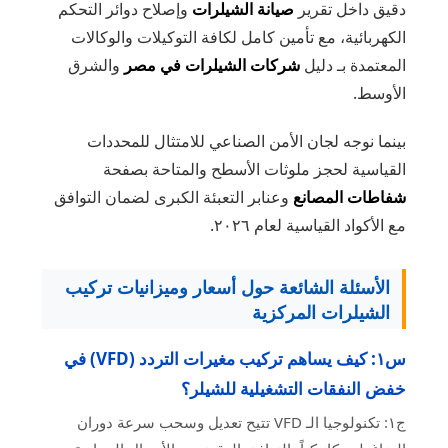
دقيق داخل تقرير
صيانة الشيلرات
وإصلاح دوائر التحكم
الكهربائية، مع تأمين كامل لكافة التوكيلات والوكالات
المعتمدة بـ دليل
شركات الشيلرات في مصر
والشرق
الأوسط.
بينما نوجه لجان الأمن الصناعي للامتثال للمحددات
القياسية لحجز ملوثات الأسطح والمتاحة بصفحة
شفاطات المصانع
وعنابر التعبئة الكبرى لضمان التوافق
مع الأكواد القياسية لعام ٢٠٢٦.
الأسئلة الشائعة حول أسعار وميزانيات تركيب
الشيلرات المركزية
س١: كيف يساهم تركيب مغيرات التردد (VFD) في
خفض النفقات التشغيلية للشيلر؟
ج١: تكنولوجيا الـ VFD تتيح تعديل وسحب سرعة دوران