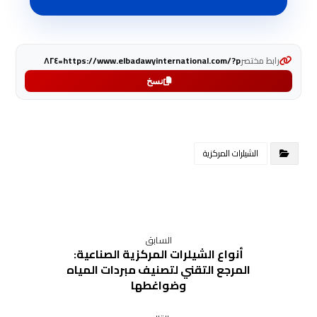
رابط مختصر
https://www.elbadawyinternational.com/?p=٨٢٤
نسخ
الشيلرات المركزية
السابق
أنواع الشيلرات المركزية الصناعية:
المرجع التقني لتصنيف مبردات المياه
وضواغطها