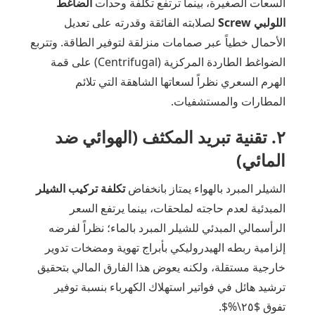
السعات الصغيرة، بينما ترتفع تكلفة وحدات
الضاغط
اللولبي Screw
لصلابته الفائقة وقدرته على تعديل
الأحمال خطياً عبر صمامات منزلقة لتوفير الطاقة. وتتربع
الضواغط الطاردة المركزية (Centrifugal) على قمة
الهرم السعري نظراً لسعاتها الشاهقة التي تلائم
المطارات والمستشفيات.
٢. تقنية تبريد المكثف (الهوائي ضد
المائي)
الشيلر المبرد بالهواء يمتاز بانخفاض
تكلفة تركيب الشيلر
المبدئية لعدم حاجته لملحقات، بينما يرتفع السعر
الرأسمالي المبدئي للشيلر المبرد بالماء؛ نظراً لفرضه
إلزامية ربطه الهيدروليكي بأبراج تهوية ومضخات تدوير
خارجية مستقلة، ولكنه يعوض هذا الفارق المالي بتحقيق
ترشيد هائل في فواتير استهلاك الكهرباء بنسبة توفير
تفوق $٢٥\%$.