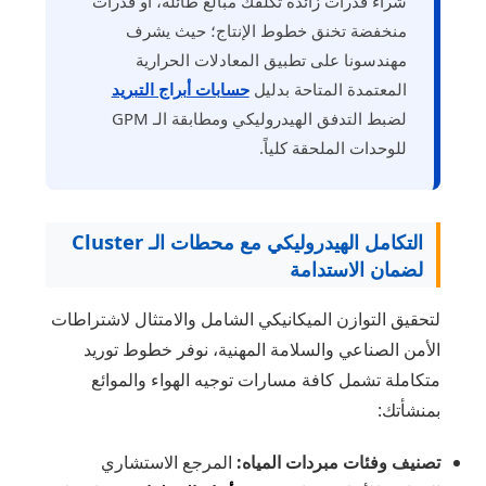
شراء قدرات زائدة تكلفك مبالغ طائلة، أو قدرات
منخفضة تخنق خطوط الإنتاج؛ حيث يشرف
مهندسونا على تطبيق المعادلات الحرارية
المعتمدة المتاحة بدليل
حسابات أبراج التبريد
لضبط التدفق الهيدروليكي ومطابقة الـ GPM
للوحدات الملحقة كلياً.
التكامل الهيدروليكي مع محطات الـ Cluster
لضمان الاستدامة
لتحقيق التوازن الميكانيكي الشامل والامتثال لاشتراطات
الأمن الصناعي والسلامة المهنية، نوفر خطوط توريد
متكاملة تشمل كافة مسارات توجيه الهواء والموائع
بمنشأتك:
تصنيف وفئات مبردات المياه:
المرجع الاستشاري