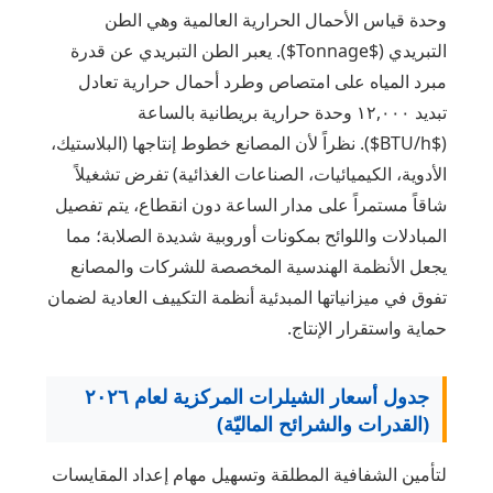
وحدة قياس الأحمال الحرارية العالمية وهي الطن
التبريدي ($Tonnage$). يعبر الطن التبريدي عن قدرة
مبرد المياه على امتصاص وطرد أحمال حرارية تعادل
تبديد ١٢,٠٠٠ وحدة حرارية بريطانية بالساعة
($BTU/h$). نظراً لأن المصانع خطوط إنتاجها (البلاستيك،
الأدوية، الكيميائيات، الصناعات الغذائية) تفرض تشغيلاً
شاقاً مستمراً على مدار الساعة دون انقطاع، يتم تفصيل
المبادلات واللوائح بمكونات أوروبية شديدة الصلابة؛ مما
يجعل الأنظمة الهندسية المخصصة للشركات والمصانع
تفوق في ميزانياتها المبدئية أنظمة التكييف العادية لضمان
حماية واستقرار الإنتاج.
جدول أسعار الشيلرات المركزية لعام ٢٠٢٦
(القدرات والشرائح الماليّة)
لتأمين الشفافية المطلقة وتسهيل مهام إعداد المقايسات