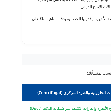
لأجهزة وقدرتها الحصانية بدقة متناهية بناءً على
لأنسب لمنشأتك:
لحلزونية والطرد المركزي (Centrifugal)
أبخرة والغازات الكثيفة عبر شبكات الدكت (Duct)