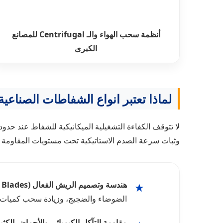
أنظمة سحب الهواء والـ Centrifugal للمصانع
الكبرى
لماذا تعتبر انواع الشفاطات الصناعي
لا تتوقف الكفاءة التشغيلية الميكانيكية للشفاط عند حدود
وثبات سرعة الصدم الاستاتيكية تحت مستويات المقاومة الم
هندسة وتصميم الريش الفعال (Aerofoil Blades):
★
الضوضاء والضجيج، وزيادة سحب كميات اله
مقاومة التآكل الكيميائي والأحماض الكثي