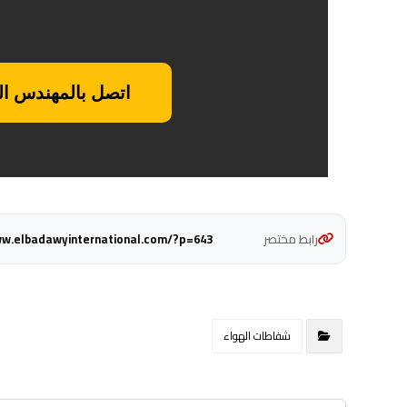
اتصل بالمهندس المسؤول:
رابط مختصر
ww.elbadawyinternational.com/?p=643
شفاطات الهواء