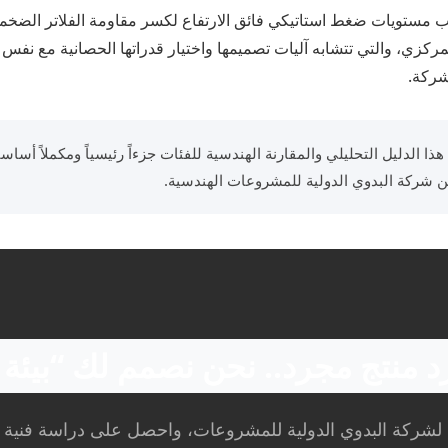
ب مستويات ضغط استاتيكي فائق الارتفاع لكسر مقاومة الفلاتر الضخمة و
ركزي، والتي تتشابه آليات تصميمها واختيار قدراتها الحصانية مع نفس ا
شركة.
هذا الدليل التحليلي والمقارنة الهندسية للفئات جزءاً رئيسياً ومكملاً أساسي
ن شركة البدوي الدولية للمشروعات الهندسية.
رد منتج مجرد.. نحن نصمم لك “بيئة
 لشركة البدوي الدولية للمشروعات، واحصل على دراسة فنية د