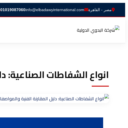
مصر - القاهرة
info@elbadawyinternational.com
01019087060
انواع الشفاطات الصناعية: دل