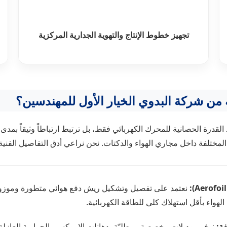
تجهيز خطوط الإنتاج والتهوية الجدارية المركزية
ة من شركة البدوي الخيار الأول للمهندسين؟
 القدرة الحصانية للمحرك الكهربائي فقط، بل ترتبط ارتباطاً وثيقاً بمد
ختلفة داخل مجاري الهواء والدكتات. نحن نراعي أدق التفاصيل الفنية في
نعتمد على تفصيل وتشكيل ريش دفع هوائي متطورة وموزونة دي
واء بأقل استهلاك كلي للطاقة الكهربائية.
فة:
نوفر موديلات مخصصة ومطليّة بدهانات الإيبوكسي الحرارية العازلة،