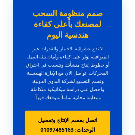
صمم منظومة السحب
لمصنعك بأعلى كفاءة
هندسية اليوم
لا تدع عشوائية الاختيار والقدرات غير
المتوافقة تؤثر على كفاءة وأمان بيئة العمل
أو خطوط إنتاج منشأتك وتتسبب في احتراق
المحركات. تواصل الآن مع الإدارة الهندسية
وقسم التصنيع لشركة البدوي الدولية،
واحصل على دراسة ميكانيكية متكاملة
ومعاينة مجانية تماماً لموقعك فوراً.
اتصل بقسم الإنتاج وتفصيل
الوحدات: 01097485163