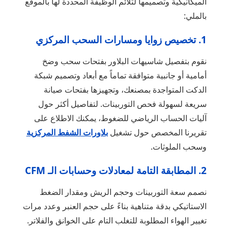
الميكانيكية وتصميمها لتلائم الوظيفة المحددة لها بالموقع
بالملي:
1. تخصيص زوايا ومسارات السحب المركزي
نقوم بتفصيل شاسيهات البلاور بفتحات سحب وضخ
أمامية أو جانبية متوافقة تماماً مع أبعاد وتصميم شبكة
الدكت المتواجدة بمصنعك، وتجهيزها بفتحات صيانة
سريعة لسهولة فحص التوربينات. لتفاصيل أكثر حول
آليات الحساب الرياضي للضغوط، يمكنك الاطلاع على
تقريرنا المخصص حول تشغيل
بلاورات الشفط المركزية
وسحب الملوثات.
2. المطابقة التامة لمعادلات وحسابات الـ CFM
نصمم سعة التوربينات وحجم الريش ومقدار الضغط
الاستاتيكي بدقة متناهية بناءً على حجم العنبر وعدد مرات
تغيير الهواء المطلوبة للتغلب التام على الخوانق والفلاتر.