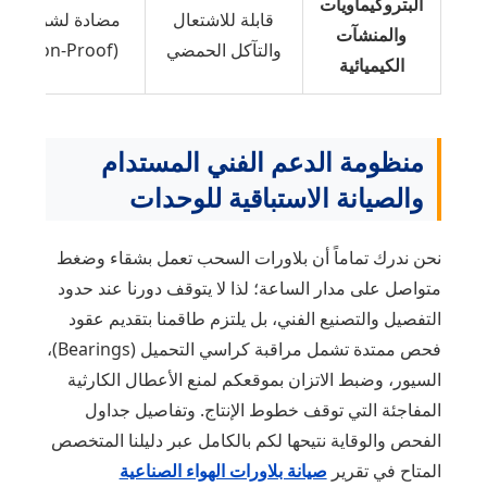
البتروكيماويات
قابلة للاشتعال
مضادة لشرر الانف
والمنشآت
والتآكل الحمضي
(Explosion-Proof)
الكيميائية
منظومة الدعم الفني المستدام
والصيانة الاستباقية للوحدات
نحن ندرك تماماً أن بلاورات السحب تعمل بشقاء وضغط
متواصل على مدار الساعة؛ لذا لا يتوقف دورنا عند حدود
التفصيل والتصنيع الفني، بل يلتزم طاقمنا بتقديم عقود
فحص ممتدة تشمل مراقبة كراسي التحميل (Bearings)،
السيور، وضبط الاتزان بموقعكم لمنع الأعطال الكارثية
المفاجئة التي توقف خطوط الإنتاج. وتفاصيل جداول
الفحص والوقاية نتيحها لكم بالكامل عبر دليلنا المتخصص
المتاح في تقرير
صيانة بلاورات الهواء الصناعية