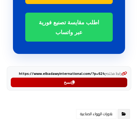
اطلب مقايسة تصنيع فورية
عبر واتساب
رابط مختصر
https://www.elbadawyinternational.com/?p=624
نسخ
بلاورات الهواء الصناعية