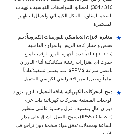
304 / 316) المطابق للمواصفات القياسية والهيئات
الصحية لمقاومة التآكل الكيميائي وأعمال التطهير
المستمرة.
معايرة الاتزان الديناميكي للتوربينات إلكترونياً:
يتم
★
فحص واختبار كافة الريش والمراوح الداخلية
(Impellers) بأحدث أجهزة الليزر الرقمية لمنع
حدوث أي اهتزازات رنينية ميكانيكية أثناء الدوران
بأقصى سرعة $RPM$، مما يضمن تشغيلاً هادئاً
تماماً ويطيل العمر الافتراضي لكراسي التحميل.
دمج المحركات الكهربائية شاقة التحمل:
نلتزم بتزويد
★
الوحدات المصنعة بمحركات كهربائية ذات عزم
دوران عالٍ وتصنيف عزل وحماية عالمي متطور
(IP55 / Class F) يسمح بالعمل الشاق على مدار
الساعة وبمعدلات تدفق هواء ضخمة دون تراجع في
الأداء.