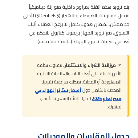
يتم تزويد هذه الفئة بمراوح داخلية متوازنة ديناميكياً
لتقليل مستويات الضوضاء والاهتزاز ($Decibels$) لأدنى
حد ممكن، لضمان هدوء كامل لا يزعج العملاء أثناء
التسوق، مع تزويد الجهاز بريموت كنترول للتحكم عن
بُعد في سرعات تدفق الهواء (عالية / منخفضة).
📌
ميزانية الشراء والاستثمار:
تتفاوت تكلفة
الأجهزة بناءً على أبعاد الباب والعلامات التجارية
المستوردة أو المحلية. يمكنك مراجعة تقريرنا
المحدث بالكامل حول
أسعار ستائر الهواء في
مصر لعام 2026
لاختيار الفئة السعرية الأنسب
لمتجرك.
جدول المقاسات والموديلات