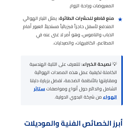
المعروضات وراحة الزوار.
★
منع قاطع للحشرات الطائرة:
يمثل التيار الهوائي
المندفع لأسفل حاجزاً فيزيائياً مستحيلاً العبور أمام
الذباب والناموس، وهو أمر لا غنى عنه في
المطاعم، الكافيهات، والصيدليات.
💡
نصيحة الخبراء:
للتعرف على الآلية الهندسية
الكاملة لكيفية عمل هذه المصدات الهوائية
ومقارنتها بالأنظمة الضخمة، تفضل بزيارة دليلنا
الشامل والدائم حول أنواع ومواصفات
ستائر
الهواء
من شركة البدوي الدولية.
أبرز الخصائص الفنية والموديلات