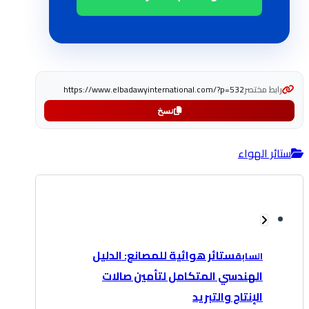
رابط مختصر
https://www.elbadawyinternational.com/?p=532
نسخ
ستائر الهواء
ستائر هوائية للمصانع: الدليل
السابق
الهندسي المتكامل لتأمين صالات
الإنتاج والتبريد