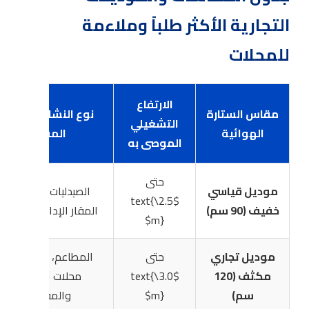
التجارية الأكثر طلباً وملاءمة
للمحلات
الارتفاع
مقاس الستارة
نوع النشاط التجاري
التشغيلي
الهوائية
المقترح
الموصى به
حتى
موديل قياسي
الصيدليات، الأكشاك،
$2.5\text{
خفيف (90 سم)
المقار الإدارية الصغيرة
m}$
موديل تجاري
حتى
المطاعم، الكافيهات،
مكثف (120
$3.0\text{
محلات الملابس
سم)
m}$
والمقاهي