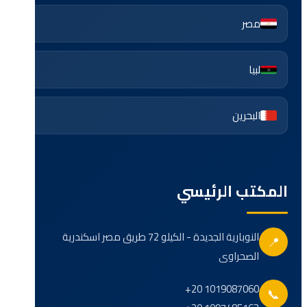
مصر
لبيا
البحرين
المكتب الرئيسي
النوبارية الجديدة - الكيلو 72 طريق مصر اسكندرية
📍
الصحراوى
+20 1019087060
📞