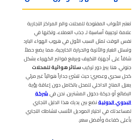
تعتبر الأبواب المفتوحة للمحلات والم المراكز التجارية
علامة ترحيبية أساسية لـ جذب العملاء، ولكنها في
نفس الوقت تمثل السبب الأول في هروب الهواء البارد
وتسلل الغبار والأتربة والحرارة الخارجية، مما يضع حملاً
شاقاً على أجهزة التكييف ويرفع فواتير الكهرباء بشكل
جنوني. هنا يبرز دور تركيب
ستائر هوائية للمحلات
كحل سحري وعصري؛ حيث تنشئ جداراً هوائياً غير مرئي
يعزل المناخ الداخلي للمحل بالكامل دون إعاقة رؤية
البضائع أو حركة دخول المشترين. نحن في
شركة
البدوي الدولية
نضع بين يديك هذا الدليل التجاري
لمساعدتك في اختيار الموديل الأنسب لنشاطك التجاري
بأعلى كفاءة وأفضل سعر.