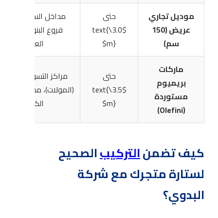
موديل تجاري
حتى
مداخل السوبرماركت،
عريض (150
$3.0\text{
فروع البنوك، صالات
سم)
m}$
العرض
ماركات
حتى
مراكز التسوق الفخمة
بريميوم
$3.5\text{
(المولات)، مداخل الشرك
مستوردة
m}$
الكبرى
(Olefini)
كيف تضمن
التركيب
الصحيح
لستارة متجرك مع شركة
البدوي؟