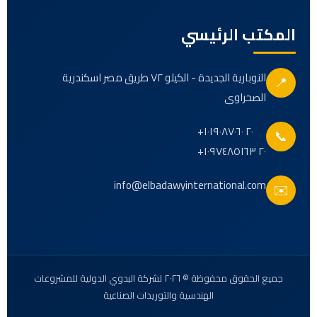
المكتب الرئيسي
النوبارية الجديدة - الكيلو ٧٢ طريق مصر اسكندرية
📍
الصحراوى
+٢٠ ١٠١٩٠٨٧٠٦٠
📞
+٢٠ ١٠٩٧٤٨٥١٦٣
info@elbadawyinternational.com
✉️
جميع الحقوق محفوظة © ٢٠٢٦ لشركة البدوي الدولية للمشروعات
الهندسية والتوريدات الصناعية