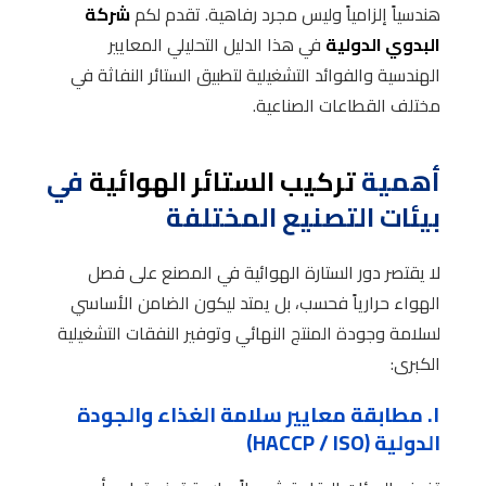
هندسياً إلزامياً وليس مجرد رفاهية. تقدم لكم
شركة
البدوي الدولية
في هذا الدليل التحليلي المعايير
الهندسية والفوائد التشغيلية لتطبيق الستائر النفاثة في
مختلف القطاعات الصناعية.
أهمية
تركيب الستائر الهوائية
في
بيئات التصنيع المختلفة
لا يقتصر دور الستارة الهوائية في المصنع على فصل
الهواء حرارياً فحسب، بل يمتد ليكون الضامن الأساسي
لسلامة وجودة المنتج النهائي وتوفير النفقات التشغيلية
الكبرى:
١. مطابقة معايير سلامة الغذاء والجودة
الدولية (HACCP / ISO)