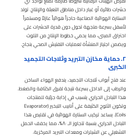
تفرض الهيئات الرقابية شروطاً صارمة تمنع تواجد أي
حشرات طائرة أو غبار داخل مناطق التعبئة والإنتاج. تولد
الستارة الهوائية الصناعية حاجزاً هوائياً عازلاً ومستمراً
لأسفل بسرعة متجهة تحول دون قدرة الحشرات على
اختراق المبنى، مما يحمي خطوط الإنتاج من التلوث
ويضمن اجتياز المنشأة لعمليات التفتيش الصحي بنجاح.
٢. حماية مخازن التبريد وثلاجات التجميد
الكبرى
عند فتح أبواب ثلاجات التجميد، يندفع الهواء الساخن
والرطب إلى الداخل بسرعة نتيجة لفرق الكثافة والضغط.
هذا التبادل الحراري يتسبب في إذابة جزئية للمنتجات
وتكون الثلوج الكثيفة على أنابيب التبخير (Evaporator
Coils). يساعد تركيب الستارة الهوائية في تقليص هذا
التبادل الحراري بنسبة تتجاوز الـ ٨٠%، مما يخفف الحمل
التشغيلي عن الشيلرات ومعدات التبريد المركزية.