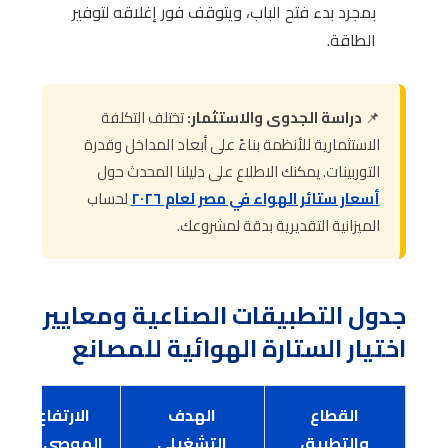
بمجرد بدء فتح الباب، ويتوقف فور إغلاقه لتوفير
الطاقة.
📌
دراسة الجدوى والاستثمار:
تختلف التكلفة
الاستثمارية للأنظمة بناءً على أبعاد المداخل وقدرة
التوربينات. يمكنك الاطلاع على دليلنا المحدث حول
أسعار ستائر الهواء في مصر لعام ٢٠٢٦
لحساب
الميزانية التقديرية بدقة لمشروعك.
جدول التطبيقات الصناعية ومعايير
اختيار الستارة الهوائية للمصانع
القطاع
الهدف
الارتفاع
والتطبيق
التشغيلي
الموصى به