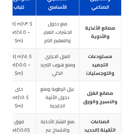
الصناعي
الأساسي
للباب
منع دخول
$٣.٠\text{ m}
مصانع الأغذية
الحشرات، الغبار،
– ٤.٥\text{
والأدوية
والتعقيم التام
m}$
مستودعات
العزل الحراري
$٤.٠\text{ m}
التجميد
ومنع هروب التبريد
– ٥.٥\text{
واللوجستيات
الكلي
m}$
عزل الرطوبة ومنع
حتى
مصانع الغزل
دخول الأتربة
$٥.٠\text{
والنسيج والورق
الخارجية
m}$
الصناعات
منع انتشار الأدخنة
فوق
الثقيلة (الحديد
والاتساخ عبر
$٥.٥\text{