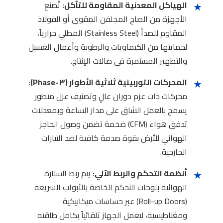
★
الهياكل المعدنية المقاومة للتآكل:
تُصنع
الأجهزة من الصاج المجلفن المقوى أو الفولاذ
المقاوم للصدأ (Stainless Steel) المطلي حرارياً،
لحمايتها من الكيماويات والرطوبة وأعمال الغسيل
والتطهير المستمرة في صالات الإنتاج.
★
المحركات التوربينية ثلاثية الأطوار (٣-Phase):
محركات ذات عزم دوران عالٍ وتصنيف عزل متطور
يسمح بالعمل الشاق على مدار الساعة وبمعدلات
تدفق هواء (CFM) ضخمة تضمن وصول الحاجز
الهوائي للأرض بقوة صدمة كافية لصد التيارات
الخارجية.
★
أنظمة التحكم والربط الآلي:
يتم ربط الستارة
الهوائية بلوحات التحكم الخاصة بالأبواب السريعة
(Roll-up Doors) عبر حساسات ميكانيكية
ومغناطيسية، ليعمل الجهاز تلقائياً بكامل طاقته