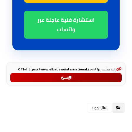
استشارة فنية عاجلة عبر
واتساب
رابط مختصر
https://www.elbadawyinternational.com/?p=٥٢٦
نسخ
ستائر الهواء